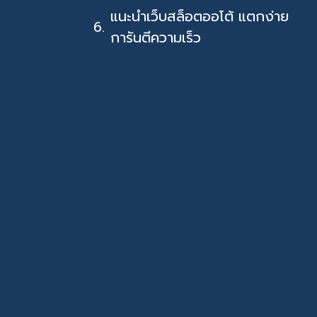
แนะนำเว็บสล็อตออโต้ แตกง่าย
การันตีความเร็ว