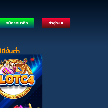
สมัครสมาชิก
เข้าสู่ระบบ
ีขั้นต่ำ