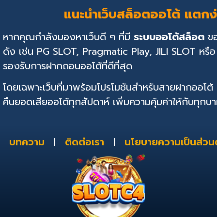
แนะนำเว็บสล็อตออโต้ แตกง่
หากคุณกำลังมองหาเว็บดี ๆ ที่มี
ระบบออโต้สล็อต
ขอ
ดัง เช่น PG SLOT, Pragmatic Play, JILI SLOT หรือ N
รองรับการฝากถอนออโต้ที่ดีที่สุด
โดยเฉพาะเว็บที่มาพร้อมโปรโมชันสำหรับสายฝากออโต้ 
คืนยอดเสียออโต้ทุกสัปดาห์ เพิ่มความคุ้มค่าให้กับทุก
บทความ
ติดต่อเรา
นโยบายความเป็นส่วน