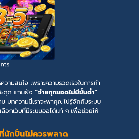
nts
ตให้ความสนใจ เพราะความรวดเร็วในการทำ
มีสะดุด แถมยัง
“จ่ายทุกยอดไม่มีขั้นต่ำ”
าม บทความนี้เราจะพาคุณไปรู้จักกับระบบ
อกเว็บที่มีระบบออโต้แท้ ๆ เพื่อช่วยให้
ี่นักปั่นไม่ควรพลาด